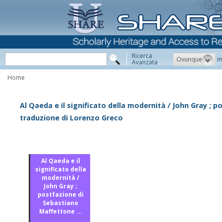
Ricerca
Ovunque
m
Avanzata
Home
Al Qaeda e il significato della modernità / John Gray ; 
traduzione di Lorenzo Greco
Al Qaeda e il
significato della
modernità /
John Gray ;
postfazione di
Sebastiano
Maffettone ...