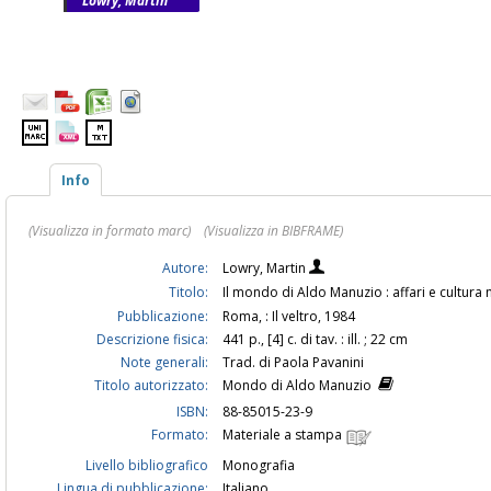
Lowry, Martin
Info
(Visualizza in formato marc)
(Visualizza in BIBFRAME)
Autore:
Lowry, Martin
Titolo:
Il mondo di Aldo Manuzio : affari e cultura
Pubblicazione:
Roma, : Il veltro, 1984
Descrizione fisica:
441 p., [4] c. di tav. : ill. ; 22 cm
Note generali:
Trad. di Paola Pavanini
Titolo autorizzato:
Mondo di Aldo Manuzio
ISBN:
88-85015-23-9
Formato:
Materiale a stampa
Livello bibliografico
Monografia
Lingua di pubblicazione:
Italiano