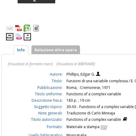
G.
Info
Relazione altra opera
(Visualizza in formato marc)
(Visualizza in BIBFRAME)
Autore:
Phillips, Edgar G.
Titolo:
Funzioni di una variabile complessa / E. G
Pubblicazione:
Roma, : Cremonese, 1971
Titolo uniforme:
Functions of a complex variable
Descrizione fisica:
183 p. ; 19 cm
Soggetto topico:
30-XX - Functions of a complex variable
Note generali:
Traduzione di Carlo Minnaja
Titolo autorizzato:
Functions of a complex variable
Formato:
Materiale a stampa
Livello bibliografico
Monografia