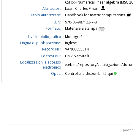
65Fxx - Numerical linear algebra [MSC 2
Altri autori:
Loan, Charles F. van
Titolo autorizzato:
Handbook for matrix computations
ISBN:
978-08-987122-7-8
Formato:
Materiale a stampa
Livello bibliografico
Monografia
Lingua di pubblicazione:
Inglese
Record Nr.:
VAN00055314
Lo trovi qui:
Univ. Vanvitelli
Localizzazioni e accesso
/sebina/repository/catalogazione/docu
elettronico
Opac:
Controlla la disponibilità qui
power