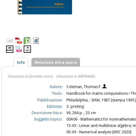
Info
Relazione altra opera
(Visualizza in formato marc)
(Visualizza in BIBFRAME)
Autore:
Coleman, Thomas F.
Titolo:
Handbook for matrix computations / Th
Pubblicazione:
Philadelphia, : SIAM, 1987 [stampa 1991]
Edizione:
3. printing
Descrizione fisica:
VII, 264 p. ; 23 cm
Soggetto topico:
00A06 - Mathematics for nonmathematicia
15-XX - Linear and multilinear algebra; 
65-XX - Numerical analysis [MSC 2020]