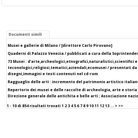
Documenti simili
Musei e gallerie di Milano / [direttore Carlo Pirovano]
Quaderni di Palazzo Venezia / pubblicati a cura della Soprintendenz
73 Musei : d'arte,archeologici,etnografici,naturalistici,scientifici e
teconologici,religiosi,tematici,aziendali,ecomusei / presentati da
disegni,immagini e testi contenuti nel cd-rom
Ragguaglio delle arti : incremento del patrimonio artistico italian
Repertorio dei musei e delle raccolte di archeologia, arte e storia 
Direzione generale delle antichita e belle arti ; Associazione nazi
1 - 10 di
854 risultati trovati
1
2
3
4
5
6
7
8
9
10
11
12
13
...
>
>>