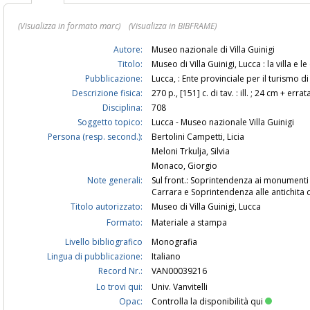
(Visualizza in formato marc)
(Visualizza in BIBFRAME)
Autore:
Museo nazionale di Villa Guinigi
Titolo:
Museo di Villa Guinigi, Lucca : la villa e l
Pubblicazione:
Lucca, : Ente provinciale per il turismo d
Descrizione fisica:
270 p., [151] c. di tav. : ill. ; 24 cm + erra
Disciplina:
708
Soggetto topico:
Lucca - Museo nazionale Villa Guinigi
Persona (resp. second.):
Bertolini Campetti, Licia
Meloni Trkulja, Silvia
Monaco, Giorgio
Note generali:
Sul front.: Soprintendenza ai monumenti e
Carrara e Soprintendenza alle antichita d
Titolo autorizzato:
Museo di Villa Guinigi, Lucca
Formato:
Materiale a stampa
Livello bibliografico
Monografia
Lingua di pubblicazione:
Italiano
Record Nr.:
VAN00039216
Lo trovi qui:
Univ. Vanvitelli
Opac:
Controlla la disponibilità qui