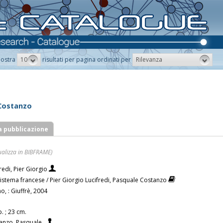
10
Rilevanza
ostra
risultati per pagina ordinati per
 Costanzo
a pubblicazione
ualizza in BIBFRAME)
redi, Pier Giorgio
 sistema francese / Pier Giorgio Lucifredi, Pasquale Costanzo
o, : Giuffrè, 2004
. ; 23 cm.
anzo, Pasquale