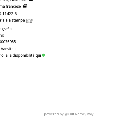
ema francese
4-11422-6
riale a stampa
grafia
ano
00035985
 Vanvitelli
olla la disponibilità qui
powered by
@Cult
Rome, Italy.