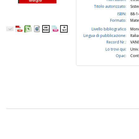
Giorgio
Titolo autorizzato:
Sist
ISBN:
88-1
Formato:
Mate
Livello bibliografico
Mono
Lingua di pubblicazione:
Itali
Record Nr.:
VAN
Lo trovi qui:
Univ.
Opac:
Contr