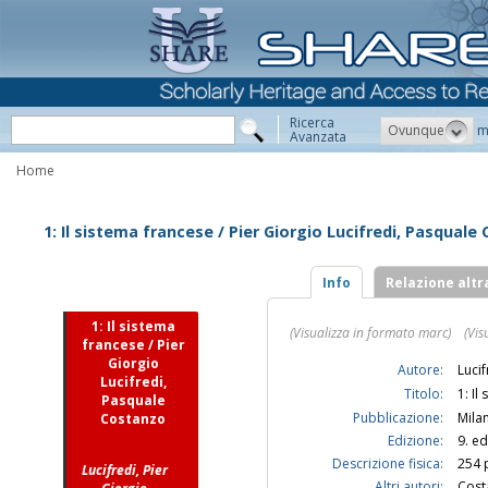
Ricerca
Ovunque
m
Avanzata
Home
1: Il sistema francese / Pier Giorgio Lucifredi, Pasquale
Info
Relazione altr
1: Il sistema
(Visualizza in formato marc)
(Vis
francese / Pier
Giorgio
Autore:
Lucif
Lucifredi,
Titolo:
1: Il
Pasquale
Pubblicazione:
Milan
Costanzo
Edizione:
9. ed
Descrizione fisica:
254 p
Lucifredi, Pier
Altri autori:
Cost