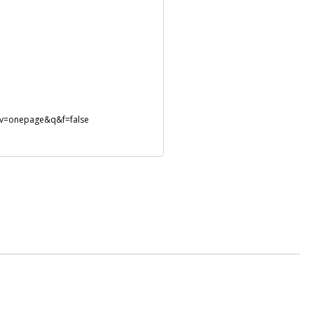
#v=onepage&q&f=false