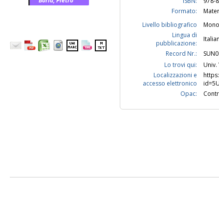
Boria, Pietro
ISBN:
978-8
Formato:
Mater
Livello bibliografico
Mono
Lingua di
Italia
pubblicazione:
Record Nr.:
SUN0
Lo trovi qui:
Univ. 
Localizzazioni e
https
accesso elettronico
id=5
Opac:
Contr