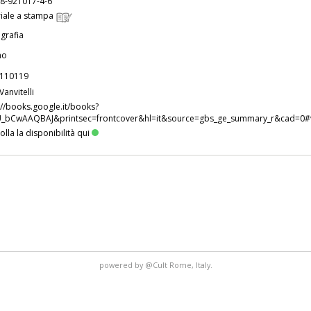
8-921017-4-6
iale a stampa
grafia
no
110119
Vanvitelli
://books.google.it/books?
U_bCwAAQBAJ&printsec=frontcover&hl=it&source=gbs_ge_summary_r&cad=0
olla la disponibilità qui
powered by
@Cult
Rome, Italy.