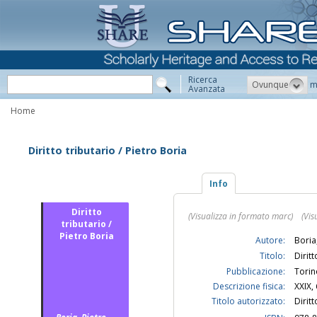
Ricerca
Ovunque
m
Avanzata
Home
Diritto tributario / Pietro Boria
Info
Diritto
(Visualizza in formato marc)
(Vis
tributario /
Pietro Boria
Autore:
Boria
Titolo:
Diritt
Pubblicazione:
Torin
Descrizione fisica:
XXIX, 
Titolo autorizzato:
Dirit