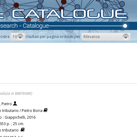
10
Rilevanza
ostra
risultati per pagina ordinati per
ualizza in BIBFRAME)
, Pietro
o tributario / Pietro Boria
o : Giappichelli, 2016
653 p. ; 25 cm.
to tributario