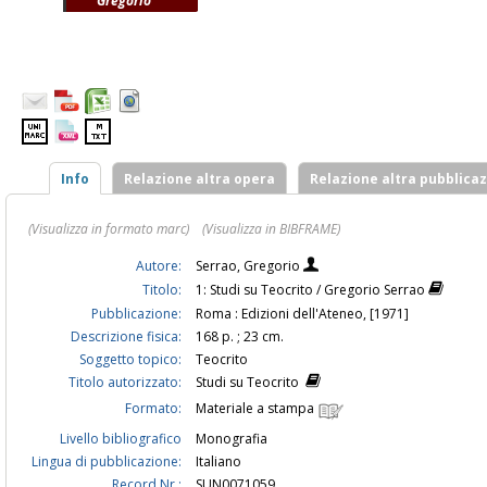
Gregorio
Info
Relazione altra opera
Relazione altra pubblica
(Visualizza in formato marc)
(Visualizza in BIBFRAME)
Autore:
Serrao, Gregorio
Titolo:
1: Studi su Teocrito / Gregorio Serrao
Pubblicazione:
Roma : Edizioni dell'Ateneo, [1971]
Descrizione fisica:
168 p. ; 23 cm.
Soggetto topico:
Teocrito
Titolo autorizzato:
Studi su Teocrito
Formato:
Materiale a stampa
Livello bibliografico
Monografia
Lingua di pubblicazione:
Italiano
Record Nr.:
SUN0071059