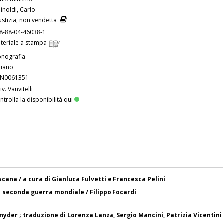
inoldi, Carlo
ustizia, non vendetta
8-88-04-46038-1
teriale a stampa
nografia
aliano
N0061351
iv. Vanvitelli
ntrolla la disponibilità qui
scana / a cura di Gianluca Fulvetti e Francesca Pelini
lla seconda guerra mondiale / Filippo Focardi
Snyder ; traduzione di Lorenza Lanza, Sergio Mancini, Patrizia Vicentini