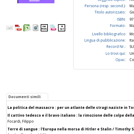
Simon
Persona (resp. second.):
Ma
Titolo autorizzato:
Gi
ISBN:
97
Formato:
Ma
Livello bibliografico
Mo
Lingua di pubblicazione:
It
Record Nr.:
SU
Lo trovi qui:
Un
Opac:
Co
Documenti simili
La politica del massacro : per un atlante delle stragi naziste in To
Il cattivo tedesco e il bravo italiano : la rimozione delle colpe de
Focardi, Filippo
Terre di sangue : l'Europa nella morsa di Hitler e Stalin / Timothy 