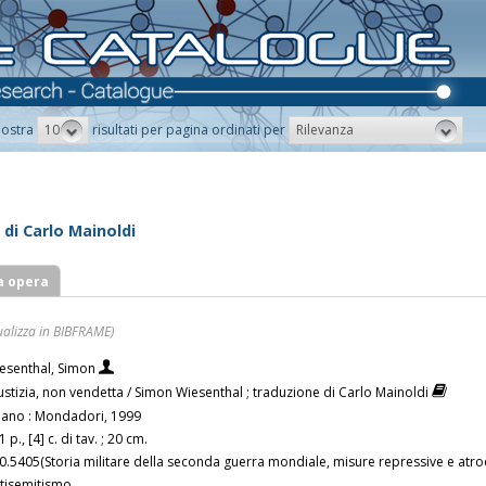
10
Rilevanza
ostra
risultati per pagina ordinati per
 di Carlo Mainoldi
a opera
ualizza in BIBFRAME)
esenthal, Simon
ustizia, non vendetta / Simon Wiesenthal ; traduzione di Carlo Mainoldi
lano : Mondadori, 1999
 p., [4] c. di tav. ; 20 cm.
0.5405(Storia militare della seconda guerra mondiale, misure repressive e atroc
tisemitismo