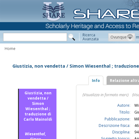
Ricerca
Ovunque
m
Avanzata
Home
Giustizia, non vendetta / Simon Wiesenthal ; traduzione
Info
Relazione altr
Giustizia, non
(Visualizza in formato marc)
(Vis
vendetta /
Simon
Autore:
Wi
Wiesenthal ;
Titolo:
Gi
traduzione di
Pubblicazione:
Mi
Carlo Mainoldi
Descrizione fisica:
461
Disciplina:
94
Wiesenthal,
Soggetto topico:
An