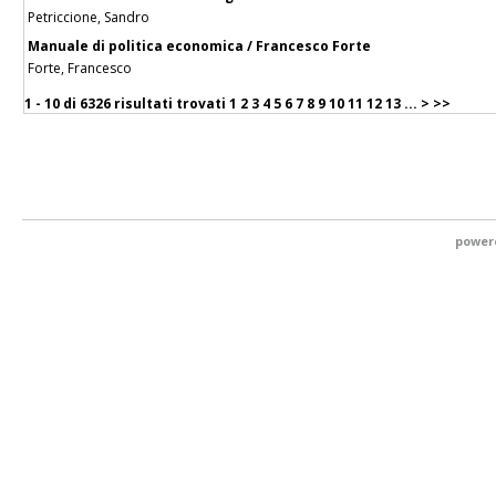
Petriccione, Sandro
Manuale di politica economica / Francesco Forte
Forte, Francesco
1 - 10 di
6326 risultati trovati
1
2
3
4
5
6
7
8
9
10
11
12
13
...
>
>>
power