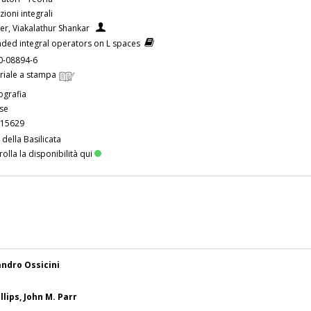
ioni integrali
er, Viakalathur Shankar
ded integral operators on L spaces
0-08894-6
riale a stampa
grafia
ese
15629
 della Basilicata
olla la disponibilità qui
andro Ossicini
lips, John M. Parr