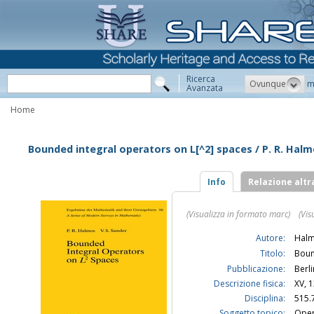
Ricerca
Ovunque
m
Avanzata
Home
Bounded integral operators on L[^2] spaces / P. R. Halmo
Info
Relazione altr
(Visualizza in formato marc)
(Vis
Autore:
Halm
Titolo:
Boun
Pubblicazione:
Berli
Descrizione fisica:
XV, 1
Disciplina:
515.
Soggetto topico:
Oper