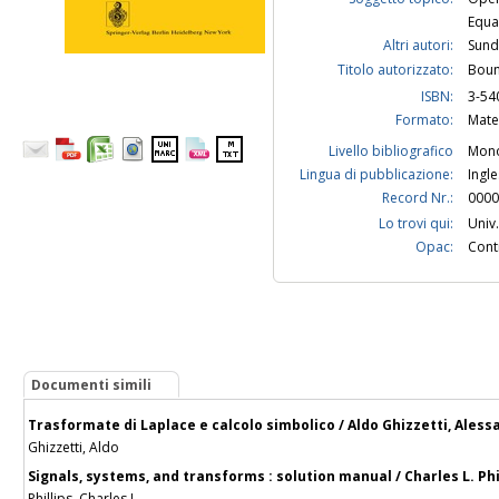
Equaz
Altri autori:
Sund
Titolo autorizzato:
Boun
ISBN:
3-54
Formato:
Mate
Livello bibliografico
Mono
Lingua di pubblicazione:
Ingl
Record Nr.:
0000
Lo trovi qui:
Univ.
Opac:
Contr
Documenti simili
Trasformate di Laplace e calcolo simbolico / Aldo Ghizzetti, Aless
Ghizzetti, Aldo
Signals, systems, and transforms : solution manual / Charles L. Phil
Phillips, Charles L.